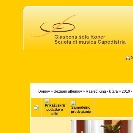
D
Domov
>
Seznam albumov
>
Razred King - kitara
>
2010 -