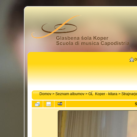
D
Domov
>
Seznam albumov
>
GĹ Koper - kitara
>
Strajnarj
S