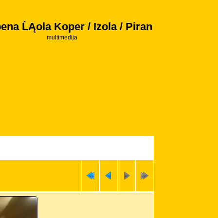
ena ĹĄola Koper / Izola / Piran
multimedija