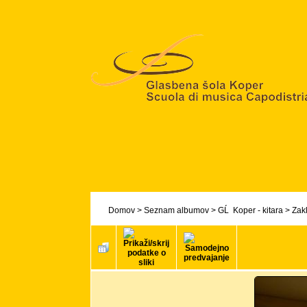
Domov
>
Seznam albumov
>
GĹ Koper - kitara
>
Zakl