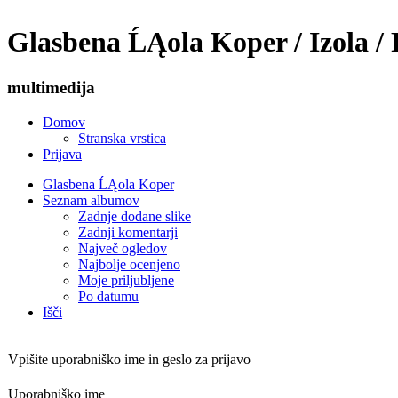
Glasbena ĹĄola Koper / Izola / 
multimedija
Domov
Stranska vrstica
Prijava
Glasbena ĹĄola Koper
Seznam albumov
Zadnje dodane slike
Zadnji komentarji
Največ ogledov
Najbolje ocenjeno
Moje priljubljene
Po datumu
Išči
Vpišite uporabniško ime in geslo za prijavo
Uporabniško ime