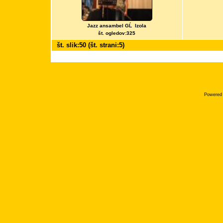
Jazz ansambel GĹ Izola
št. ogledov:325
št. slik:50 (št. strani:5)
Powered