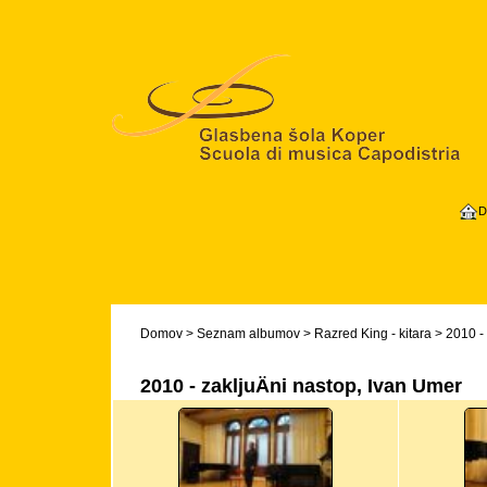
D
Domov
>
Seznam albumov
>
Razred King - kitara
>
2010 - 
2010 - zakljuÄni nastop, Ivan Umer