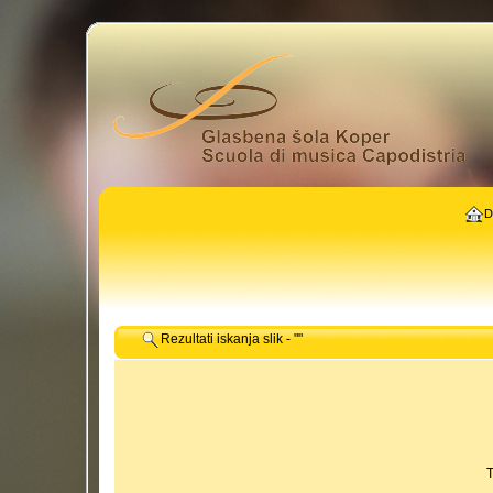
D
Rezultati iskanja slik - ""
T