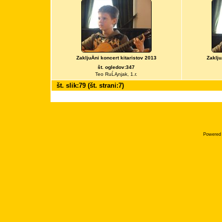
ZakljuÄni koncert kitaristov 2013
Zaklju
št. ogledov:347
Teo RuĹĄnjak, 1.r.
št. slik:79 (št. strani:7)
Powered