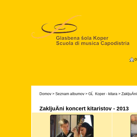
D
Domov
>
Seznam albumov
>
GĹ Koper - kitara
>
ZakljuÄni
ZakljuÄni koncert kitaristov - 2013