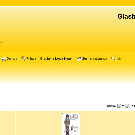
Glasb
Domov
Prijava
Glasbena ĹĄola Koper
Seznam albumov
Išči
•
Naslov