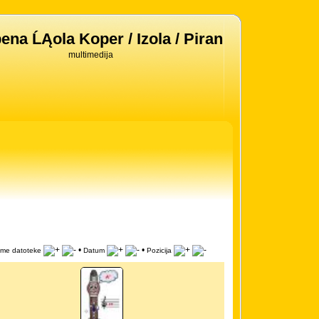
ena ĹĄola Koper / Izola / Piran
multimedija
•
•
Ime datoteke
Datum
Pozicija