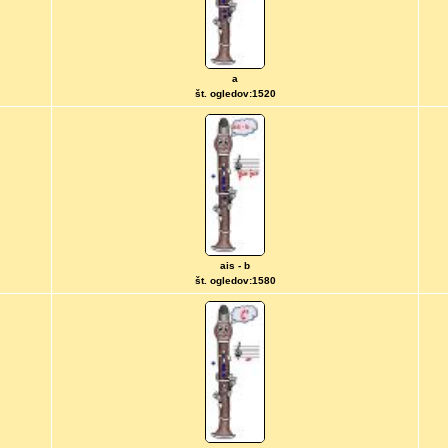
a
št. ogledov:1520
ais - b
št. ogledov:1580