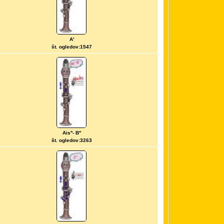
A'
št. ogledov:1547
Ais''- B''
št. ogledov:3263