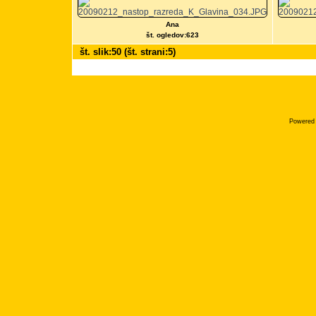
Ana
št. ogledov:623
št. slik:50 (št. strani:5)
Powered