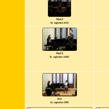
AljaĹž
št. ogledov:610
AljaĹž
št. ogledov:1081
Ana
št. ogledov:599