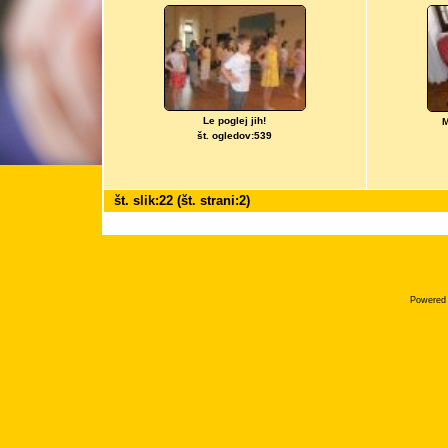
Le poglej jih!
M
št. ogledov:539
št. slik:22 (št. strani:2)
Powered