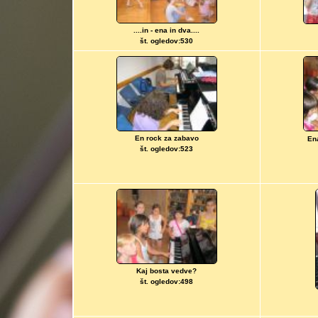
....in - ena in dva....
št. ogledov:530
En rock za zabavo
Ena
št. ogledov:523
Kaj bosta vedve?
št. ogledov:498