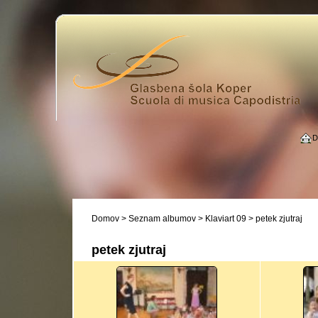
D
Domov
>
Seznam albumov
>
Klaviart 09
>
petek zjutraj
petek zjutraj