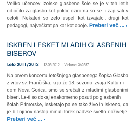
Veliko učencev izolske glasbene šole se je v teh letih
odločilo za glasbo kot poklic oziroma so se ji zapisali v
celoti. Nekateri so zelo uspeli kot izvajalci, drugi kot
Preberi več ...
pedagogi, največkrat pa kar kot oboje.
ISKREN LESKET MLADIH GLASBENIH
BISEROV
|
|
Leto 2011/2012
12.05.2012
Videno: 362687
Na prvem koncertu letošnjega glasbenega šopka Glasba
z vrtov sv. Frančiška, ki jo že 18. sezono izvaja Kulturni
dom Nova Gorica, smo se srečali z mladimi glasbenimi
biseri. Le-ti so dokaj enakomerno posuti po glasbenih
šolah Primorske, lesketajo pa se tako živo in iskreno, da
je bil njihov nastop minuli torek nadvse svetlo doživetje.
Preberi več ...