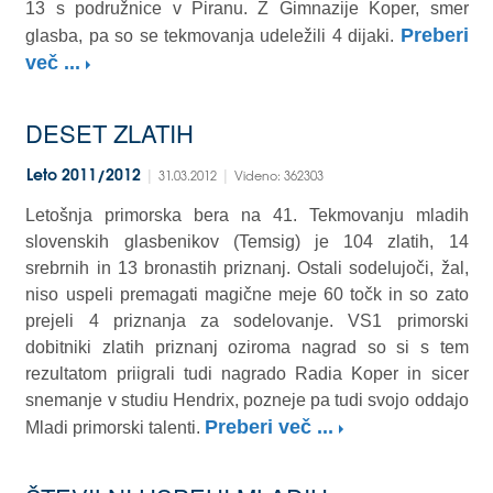
13 s podružnice v Piranu. Z Gimnazije Koper, smer
Preberi
glasba, pa so se tekmovanja udeležili 4 dijaki.
več ...
DESET ZLATIH
|
|
Leto 2011/2012
31.03.2012
Videno: 362303
Letošnja primorska bera na 41. Tekmovanju mladih
slovenskih glasbenikov (Temsig) je 104 zlatih, 14
srebrnih in 13 bronastih priznanj. Ostali sodelujoči, žal,
niso uspeli premagati magične meje 60 točk in so zato
prejeli 4 priznanja za sodelovanje. VS1 primorski
dobitniki zlatih priznanj oziroma nagrad so si s tem
rezultatom priigrali tudi nagrado Radia Koper in sicer
snemanje v studiu Hendrix, pozneje pa tudi svojo oddajo
Preberi več ...
Mladi primorski talenti.