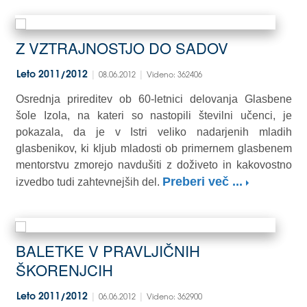
Z VZTRAJNOSTJO DO SADOV
|
|
Leto 2011/2012
08.06.2012
Videno: 362406
Osrednja prireditev ob 60-letnici delovanja Glasbene
šole Izola, na kateri so nastopili številni učenci, je
pokazala, da je v Istri veliko nadarjenih mladih
glasbenikov, ki kljub mladosti ob primernem glasbenem
mentorstvu zmorejo navdušiti z doživeto in kakovostno
Preberi več ...
izvedbo tudi zahtevnejših del.
BALETKE V PRAVLJIČNIH
ŠKORENJCIH
|
|
Leto 2011/2012
06.06.2012
Videno: 362900