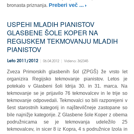
Preberi več ...
bronasta priznanja.
USPEHI MLADIH PIANISTOV
GLASBENE ŠOLE KOPER NA
REGIJSKEM TEKMOVANJU MLADIH
PIANISTOV
|
|
Leto 2011/2012
06.04.2012
Videno: 362345
Zveza Primorskih glasbenih šol (ZPGŠ) že vrsto let
organizira Regijsko tekmovanje pianistov. Letos je
potekalo v Glasbeni šoli Idrija 30. in 31. marca. Na
tekmovanje se je prijavilo 76 tekmovalcev in le trije so
tekmovanje odpovedali. Tekmovalci so bili razporejeni v
šest starostnih kategorij in najštevilčneje zastopane so
bile najnižje kategorije. Z Glasbene šole Koper z obema
podružnicama se je tekmovanja udeležilo 25
tekmovalcev, in sicer 8 iz Kopra, 4 s podružnice Izola in