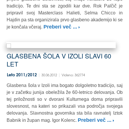
tradicijo. Te dni sta se zgodili kar dve. Rok Palčič je
pripravil svoj Masterclass Halieti, Selma Chicco in
Hajdin pa sta organizirala prvo glasbeno akademijo ki se
Preberi več ...
je končala včeraj.
GLASBENA ŠOLA V IZOLI SLAVI 60
LET
|
|
Leto 2011/2012
30.06.2012
Videno: 362774
Glasbena šola v Izoli ima bogato dolgoletno tradicijo, saj
je v začetku junija obeležila že 60-letnico delovanja. Ob
tej priložnosti so v dvorani Kulturnega doma pripravili
slovesnost, na kateri so prikazali vsa področja svojega
delovanja. Slavnostna govornika sta bila ravnatelj Iztok
Preberi več ...
Babnik in župan mag. Igor Kolenc.