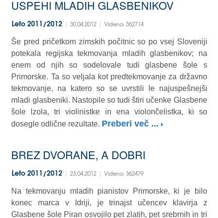
USPEHI MLADIH GLASBENIKOV
|
|
Leto 2011/2012
30.04.2012
Videno: 362714
Še pred pričetkom zimskih počitnic so po vsej Sloveniji
potekala regijska tekmovanja mladih glasbenikov; na
enem od njih so sodelovale tudi glasbene šole s
Primorske. Ta so veljala kot predtekmovanje za državno
tekmovanje, na katero so se uvrstili le najuspešnejši
mladi glasbeniki. Nastopile so tudi štiri učenke Glasbene
šole lzola, tri violinistke in ena violončelistka, ki so
Preberi več ...
dosegle odlične rezultate.
BREZ DVORANE, A DOBRI
|
|
Leto 2011/2012
23.04.2012
Videno: 362479
Na tekmovanju mladih pianistov Primorske, ki je bilo
konec marca v Idriji, je trinajst učencev klavirja z
Glasbene šole Piran osvojilo pet zlatih, pet srebrnih in tri