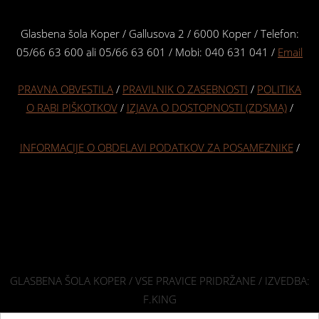
Glasbena šola Koper / Gallusova 2 / 6000 Koper / Telefon:
05/66 63 600 ali 05/66 63 601 / Mobi: 040 631 041 /
Email
PRAVNA OBVESTILA
/
PRAVILNIK O ZASEBNOSTI
/
POLITIKA
O RABI PIŠKOTKOV
/
IZJAVA O DOSTOPNOSTI (ZDSMA)
/
INFORMACIJE O OBDELAVI PODATKOV ZA POSAMEZNIKE
/
GLASBENA ŠOLA KOPER / VSE PRAVICE PRIDRŽANE / IZVEDBA:
F.KING