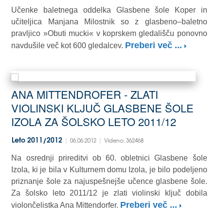
Učenke baletnega oddelka Glasbene šole Koper in
učiteljica Manjana Milostnik so z glasbeno–baletno
pravljico »Obuti mucki« v koprskem gledališču ponovno
Preberi več ...
navdušile več kot 600 gledalcev.
ANA MITTENDROFER - ZLATI
VIOLINSKI KLJUČ GLASBENE ŠOLE
IZOLA ZA ŠOLSKO LETO 2011/12
|
|
Leto 2011/2012
06.06.2012
Videno: 362468
Na osrednji prireditvi ob 60. obletnici Glasbene šole
Izola, ki je bila v Kulturnem domu Izola, je bilo podeljeno
priznanje šole za najuspešnejše učence glasbene šole.
Za šolsko leto 2011/12 je zlati violinski ključ dobila
Preberi več ...
violončelistka Ana Mittendorfer.