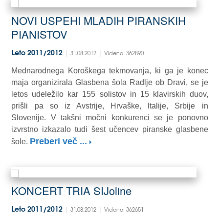
NOVI USPEHI MLADIH PIRANSKIH
PIANISTOV
|
|
Leto 2011/2012
31.08.2012
Videno: 362890
Mednarodnega Koroškega tekmovanja, ki ga je konec
maja organizirala Glasbena šola Radlje ob Dravi, se je
letos udeležilo kar 155 solistov in 15 klavirskih duov,
prišli pa so iz Avstrije, Hrvaške, ltalije, Srbije in
Slovenije. V takšni močni konkurenci se je ponovno
izvrstno izkazalo tudi šest učencev piranske glasbene
Preberi več ...
šole.
KONCERT TRIA SIJoline
|
|
Leto 2011/2012
31.08.2012
Videno: 362651