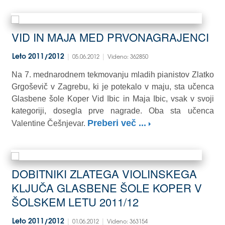
VID IN MAJA MED PRVONAGRAJENCI
|
|
Leto 2011/2012
05.06.2012
Videno: 362850
Na 7. mednarodnem tekmovanju mladih pianistov Zlatko
Grgoševič v Zagrebu, ki je potekalo v maju, sta učenca
Glasbene šole Koper Vid Ibic in Maja Ibic, vsak v svoji
kategoriji, dosegla prve nagrade. Oba sta učenca
Preberi več ...
Valentine Češnjevar.
DOBITNIKI ZLATEGA VIOLINSKEGA
KLJUČA GLASBENE ŠOLE KOPER V
ŠOLSKEM LETU 2011/12
|
|
Leto 2011/2012
01.06.2012
Videno: 363154