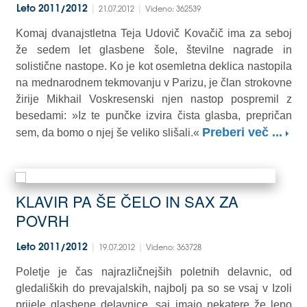
|
|
Leto 2011/2012
21.07.2012
Videno: 362539
Komaj dvanajstletna Teja Udovič Kovačič ima za seboj
že sedem let glasbene šole, številne nagrade in
solistične nastope. Ko je kot osemletna deklica nastopila
na mednarodnem tekmovanju v Parizu, je član strokovne
žirije Mikhail Voskresenski njen nastop pospremil z
besedami: »Iz te punčke izvira čista glasba, prepričan
Preberi več ...
sem, da bomo o njej še veliko slišali.«
KLAVIR PA ŠE ČELO IN SAX ZA
POVRH
|
|
Leto 2011/2012
19.07.2012
Videno: 363728
Poletje je čas najrazličnejših poletnih delavnic, od
gledaliških do prevajalskih, najbolj pa so se vsaj v Izoli
prijele glasbene delavnice, saj imajo nekatere že lepo