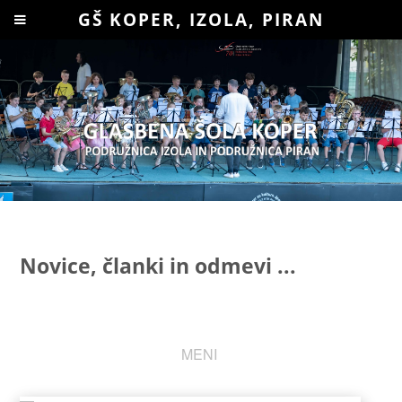
Prosimo,
GŠ KOPER, IZOLA, PIRAN
upoštevajte:
To
spletno
mesto
vključuje
sistem
dostopnosti.
Novice, članki in odmevi ...
MENI