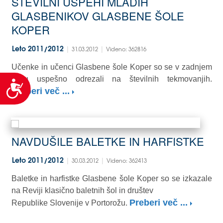
ŠTEVILNI USPEHI MLADIH
GLASBENIKOV GLASBENE ŠOLE
KOPER
|
|
Leto 2011/2012
31.03.2012
Videno: 362816
Učenke in učenci Glasbene šole Koper so se v zadnjem
času uspešno odrezali na številnih tekmovanjih.
Dostopnost
Preberi več ...
NAVDUŠILE BALETKE IN HARFISTKE
|
|
Leto 2011/2012
30.03.2012
Videno: 362413
Baletke in harfistke Glasbene šole Koper so se izkazale
na Reviji klasično baletnih šol in društev
Preberi več ...
Republike Slovenije v Portorožu.