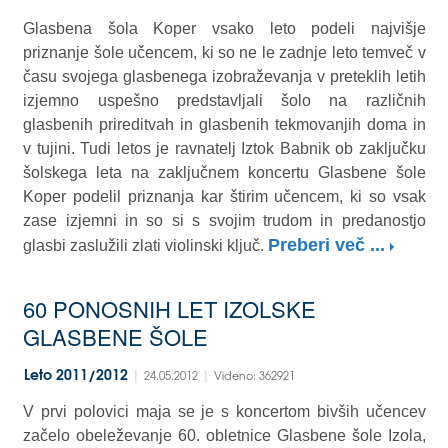
Glasbena šola Koper vsako leto podeli najvišje
priznanje šole učencem, ki so ne le zadnje leto temveč v
času svojega glasbenega izobraževanja v preteklih letih
izjemno uspešno predstavljali šolo na različnih
glasbenih prireditvah in glasbenih tekmovanjih doma in
v tujini. Tudi letos je ravnatelj Iztok Babnik ob zaključku
šolskega leta na zaključnem koncertu Glasbene šole
Koper podelil priznanja kar štirim učencem, ki so vsak
zase izjemni in so si s svojim trudom in predanostjo
Preberi več ...
glasbi zaslužili zlati violinski ključ.
60 PONOSNIH LET IZOLSKE
GLASBENE ŠOLE
|
|
Leto 2011/2012
24.05.2012
Videno: 362921
V prvi polovici maja se je s koncertom bivših učencev
začelo obeleževanje 60. obletnice Glasbene šole Izola,