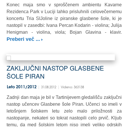
Konec maja smo v sproščenem ambientu Kavarne
Rezidenca Park v Luciji lahko prisluhnili celovečernemu
koncertu Tria SIJoline iz piranske glasbene šole, ki je
nastopil v zasedbi: Ivana Percan Kodarin - violina; Julija
Henigman - violina, viola; Bojan Glavina - klavir.
Preberi več ...
ZAKLJUČNI NASTOP GLASBENE
ŠOLE PIRAN
|
|
Leto 2011/2012
31.08.2012
Videno: 363138
Zadnji dan maja je bil v Tartinijevem gledališču zaključni
nastop učencev Glasbene šole Piran. Učenci so imeli v
letošnjem šolskem letu zelo malo priložnosti za
nastopanje, nekateri so tokrat nastopili celo prvič. Kljub
temu, da med šolskim letom niso imeli veliko odrskih